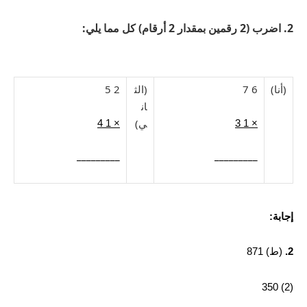
2. اضرب (2 رقمين بمقدار 2 أرقام) كل مما يلي:
(أنا)
6 7
(الث
2 5
ان
ي)
× 1 4
× 1 3
_________
_________
إجابة:
2.
(ط) 871
(2) 350