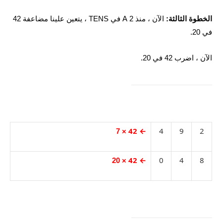
الخطوة الثالثة:
الآن ، منذ 2 A في TENS ، يتعين علينا مضاعفة 42
في 20.
الآن ، اضرب 42 في 20.
← 42
4
9
2
× 7
← 42
0
4
8
× 20