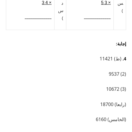
س
د
× 4 3
× 3 5
)
س
_____________
_____________
)
إجابة:
(ط) 11421
4.
(2) 9537
(3) 10672
(رابعا) 18700
(الخامس) 6160