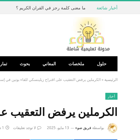
أخبار شائعة
ما معنى كلمة رجز في القران الكريم ؟
حلول
ملخصات
المعاني
بحوث
تمار
الرئيسية
»
الكرملين يرفض التعقيب على اقتراح زيلينسكي للقاء بوتين في إس
أخبار
الكرملين يرفض التعقيب عل
بواسطة
فريق ضوء
13 مايو، 2025
لا توجد تعليقات
1 دقائق