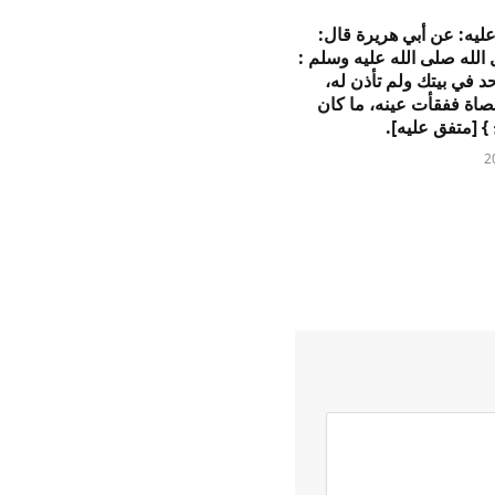
 عليه: عن أبي هريرة قال:
لله صلى الله عليه وسلم :
حد في بيتك ولم تأذن له،
صاة ففقأت عينه، ما كان
} [متفق عليه].