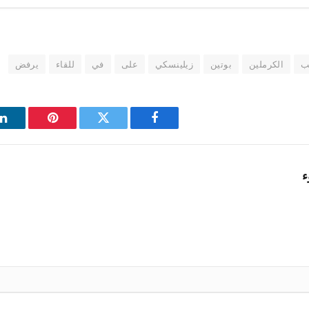
ب
الكرملين
بوتين
زيلينسكي
على
في
للقاء
يرفض
فيسبوك
تويتر
بينتيريست
ل
ء