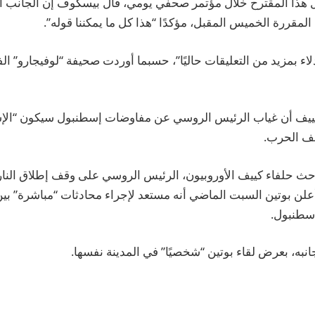
 هذا المقترح خلال مؤتمر صحفي يومي، قال بيسكوف إن الجانب 
لمقررة الخميس المقبل، مؤكدًا “هذا كل ما يمكننا قوله”.
لاء بمزيد من التعليقات حاليًا”، حسبما أوردت صحيفة “لوفيجارو” ا
كييف أن غياب الرئيس الروسي عن مفاوضات إسطنبول سيكون “الإشار
قف الحرب.
ا من 12 مايو، أعلن بوتين السبت الماضي أنه مستعد لإجراء محادثات “مباشرة
نبه، بعرض لقاء بوتين “شخصيًا” في المدينة نفسها.