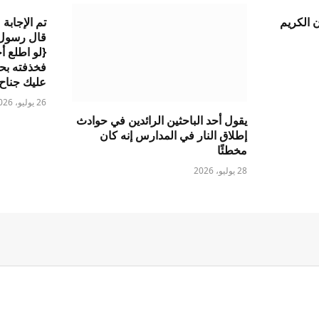
 الكريم
تم الإجابة
قال رسول ا
{لو اطلع أ
فخذفته بح
عليك جناح 
26 يوليو، 2026
يقول أحد الباحثين الرائدين في حوادث
إطلاق النار في المدارس إنه كان
مخطئًا
28 يوليو، 2026