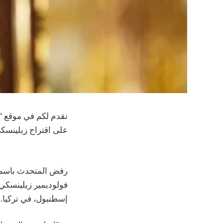
نقدم لكم في موقع “ض
على اقتراح زيلينسك
رفض المتحدث باسم ال
فولوديمير زيلينسكي،
إسطنبول، في تركيا.