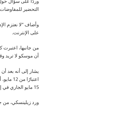
وردًا على سؤال حول
التحضير للمفاوضات ا
وأضاف “لا نعتزم الإد
على الإنترنت.
من جانبها، اعتبرت 
أن موسكو لا تريد و
اعتبارً
15 مايو الجاري في إسطنبول.
ورد زيلينسكي، من جا