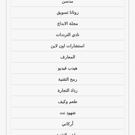
مدسن
روتانا تسويق
مجلة الابداع
نادي الترددات
استشارات اون لاين
المعارف
هيدب فيديو
رمح التقنية
رذاذ التجارة
طعم وكيف
شهود نت
أركاني
مباشر التقنية