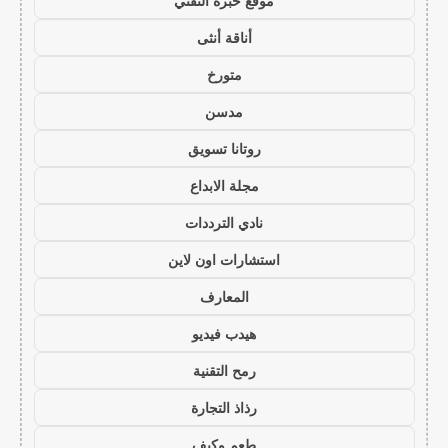
موقع خبرة التقني
أناقة أنثى
متورخ
مدسن
روتانا تسويق
مجلة الابداع
نادي الترددات
استشارات اون لاين
المعارف
هيدب فيديو
رمح التقنية
رذاذ التجارة
طعم وكيف