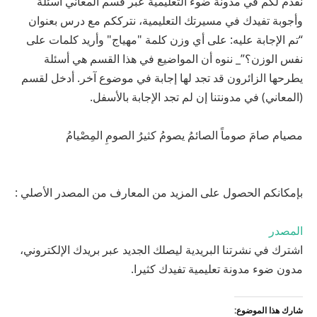
نقدم لكم في مدونة ضوء التعليمية عبر قسم المعاني أسئلة
وأجوبة تفيدك في مسيرتك التعليمية، نترككم مع درس بعنوان
“تم الإجابة عليه: على أي وزن كلمة "مهياج" وأريد كلمات على
نفس الوزن؟”_ ننوه أن المواضيع في هذا القسم هي أسئلة
يطرحها الزائرون قد تجد لها إجابة في موضوع آخر. أدخل لقسم
(المعاني) في مدونتنا إن لم تجد الإجابة بالأسفل.
مصيام صامَ صوماً الصائمُ يصومُ كثيرُ الصومِ المِصْيامُ
بإمكانكم الحصول على المزيد من المعارف من المصدر الأصلي :
المصدر
اشترك في نشرتنا البريدية ليصلك الجديد عبر بريدك الإلكتروني،
مدون ضوء مدونة تعليمية تفيدك كثيرا.
شارك هذا الموضوع: