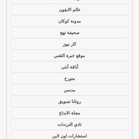
عالم الايفون
مدونة كوكان
صحيفة نهج
كار نيوز
موقع خبرة التقني
أناقة أنثى
متورخ
مدسن
روتانا تسويق
مجلة الابداع
نادي الترددات
استشارات اون لاين