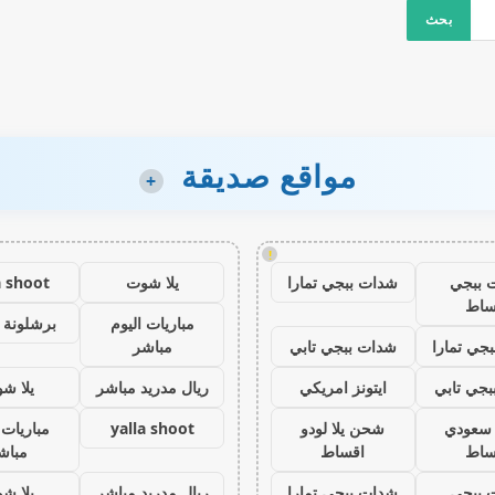
مواقع صديقة
+
!
 ببجي
شدات ببجي تمارا
يلا شوت
a shoot
ساط
مباريات اليوم
برشلونة 
جي تمارا
شدات ببجي تابي
مباشر
جي تابي
ايتونز امريكي
ريال مدريد مباشر
يلا ش
ز سعودي
شحن يلا لودو
yalla shoot
مباريات 
ساط
اقساط
مباش
 ببجي
شدات ببجي تمارا
ريال مدريد مباشر
يلا ش