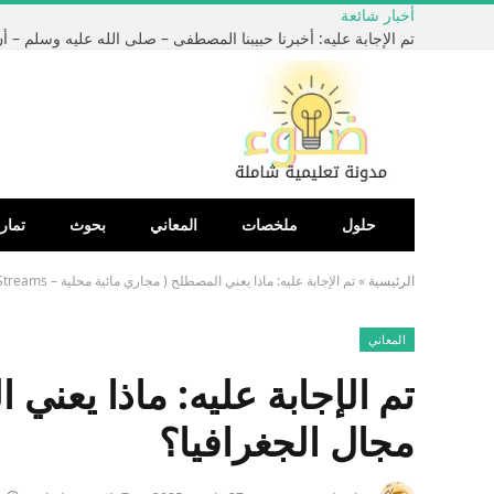
أخبار شائعة
حلول
ملخصات
المعاني
بحوث
تمار
الرئيسية
»
تم الإجابة عليه: ماذا يعني المصطلح ( مجاري مائية محلية – Local Streams ) في مجال الجغرافيا؟
المعاني
مجال الجغرافيا؟