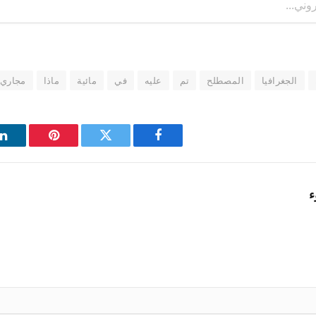
الجغرافيا
المصطلح
تم
عليه
في
مائية
ماذا
مجاري
فيسبوك
تويتر
بينتيريست
ل
ء