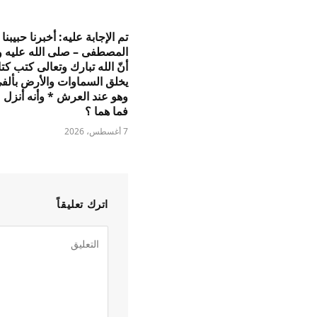
تم الإجابة عليه: أخبرنا حبيبنا
المصطفى – صلى الله عليه 
أنّ الله تبارك وتعالى كتب كتاب
يخلق السماوات والأرض بألف
وهو عند العرش * وأنه أنزل م
فما هما ؟
7 أغسطس، 2026
اترك تعليقاً