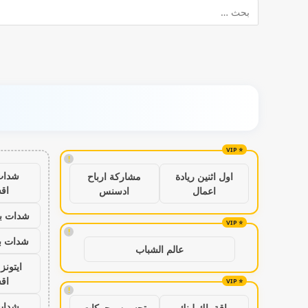
!
شدات
اول اثنين ريادة
مشاركة ارباح
اق
اعمال
ادسنس
شدات بب
!
شدات بب
عالم الشباب
ايتون
اق
!
شدات
باقة باك لينك
تحسين محركات