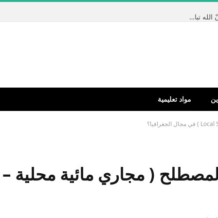
تم الإجابة عليه: أخبرنا حبيبنا المصطفى – صلى الله عليه وسلم – أنّ الله تبارك وتعالى كتب كتاباً قبل أن يخلق السماوات والأرض بألفي عام * وهو عند العرش * وأنه أنزل منه آيتين فما هما ؟
ين
مواد تعليمية