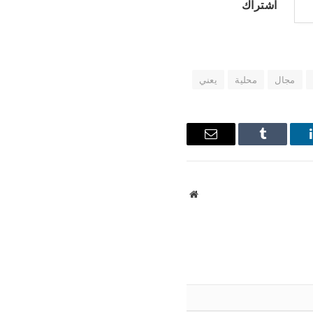
اشتراك
مجال
محلية
يعني
ينكدإن
Tumblr
البريد
الإلكتروني
موقع
الويب