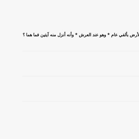
الأرض بألفي عام * وهو عند العرش * وأنه أنزل منه آيتين فما هما ؟