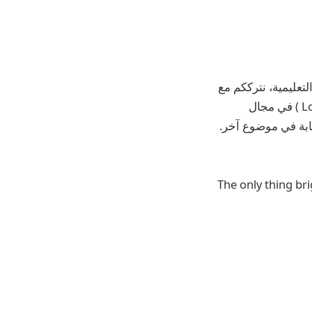
تعليمية، نترككم مع
درس بعنوان “تم الإجابة عليه: ماذا يعني المصطلح ( مجاري مائية محلية – Local Streams ) في مجال
جابة في موضوع آخر.
The only thing br