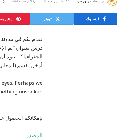
بواسطة
فريق ضوء
27 مارس، 2025
لا توجد تعليقات
1
فيسبوك
تويتر
بينتيري
نقدم لكم في مدونة ض
الجغرافيا؟”_ ننوه أ
أدخل لقسم (المعاني) 
r eyes. Perhaps we
omething unspoken?
بإمكانكم الحصول عل
المصدر