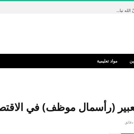
تم الإجابة عليه: أخبرنا حبيبنا المصطفى – صلى الله عليه وسلم – أنّ الله تبارك وتعالى كتب كتاباً قبل أن يخلق السماوات والأرض بألفي عام * وهو عند العرش * وأنه أنزل منه آيتين فما هما ؟
ين
مواد تعليمية
 تعبير (رأسمال موظف) في الاقتص