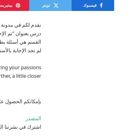
فيسبوك
تويتر
بينتيري
نقدم لكم في مدونة ض
درس بعنوان “تم الإج
القسم هي أسئلة يطرح
لم تجد الإجابة بالأس
ring your passions
er, a little closer.
بإمكانكم الحصول عل
المصدر
اشترك في نشرتنا الب