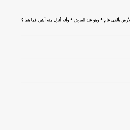
الأرض بألفي عام * وهو عند العرش * وأنه أنزل منه آيتين فما هما ؟