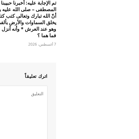
تم الإجابة عليه: أخبرنا حبيبنا
المصطفى – صلى الله عليه 
أنّ الله تبارك وتعالى كتب كتاب
يخلق السماوات والأرض بألف
وهو عند العرش * وأنه أنزل م
فما هما ؟
7 أغسطس، 2026
اترك تعليقاً