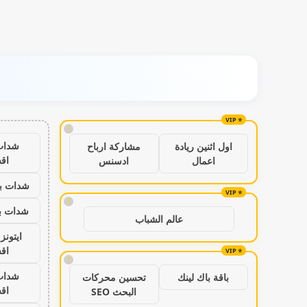
!
شدات
اول اثنين ريادة
مشاركة ارباح
اق
اعمال
ادسنس
شدات بب
!
شدات بب
عالم الشباب
ايتون
اق
!
شدات
باقة باك لينك
تحسين محركات
اق
البحث SEO