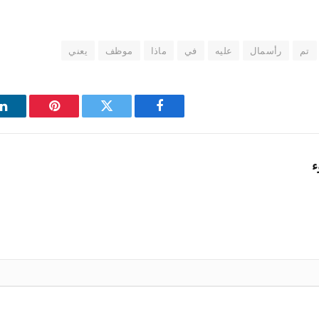
تم
رأسمال
عليه
في
ماذا
موظف
يعني
فيسبوك
تويتر
بينتيريست
ل
ء