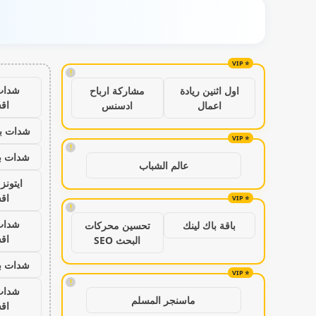
!
شدات
اول اثنين ريادة
مشاركة ارباح
اق
اعمال
ادسنس
شدات بب
!
شدات بب
عالم الشباب
ايتون
اق
!
شدات
باقة باك لينك
تحسين محركات
اق
البحث SEO
شدات بب
!
شدات
ماسنجر المسلم
اق