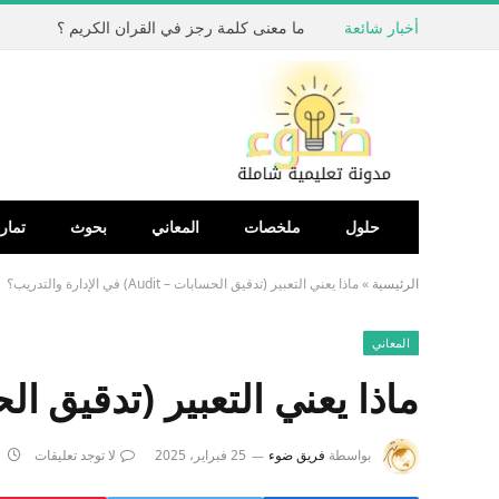
أخبار شائعة
ما معنى كلمة رجز في القران الكريم ؟
حلول
ملخصات
المعاني
بحوث
تمار
الرئيسية
»
ماذا يعني التعبير (تدقيق الحسابات – Audit) في الإدارة والتدريب؟
المعاني
ماذا يعني التعبير (تدقيق الحسابات – Audit) في 
بواسطة
فريق ضوء
25 فبراير، 2025
لا توجد تعليقات
1 