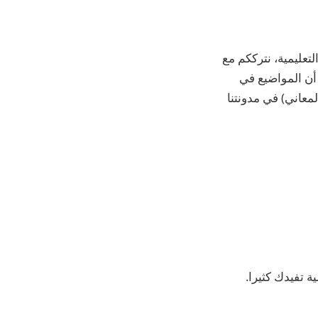
تعليمية، نترككم مع
رة والتدريب؟”_ ننوه أن المواضيع في
معاني) في مدونتنا
ة تفيدك كثيرا.