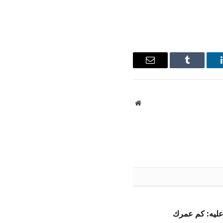
ينكدإن
Tumblr
البريد
الإلكتروني
موقع
الويب
 عليه: كم عمرك