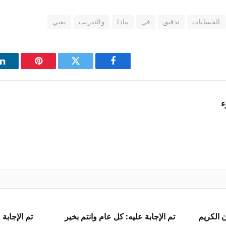
الحسابات
تدقيق
في
ماذا
والتدريب
يعني
فيسبوك
تويتر
بينتيريست
ل
ء
 الكريم
تم الإجابة عليه: كل عام وانتم بخير
تم الإجابة