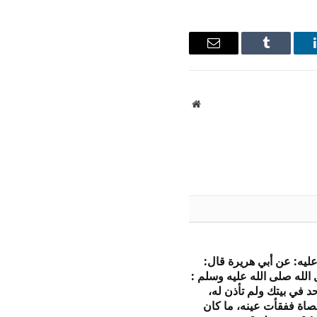
ينكدإن
Tumblr
البريد
الإلكتروني
موقع
الويب
 عليه: عن أبي هريرة قال:
لله صلى الله عليه وسلم :
حد في بيتك ولم تأذن له،
صاة ففقأت عينه، ما كان