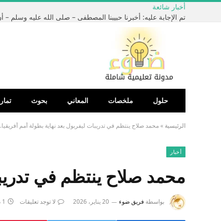
أخبار شائعة
حلول
ملخصات
المعاني
بحوث
تمار
الرئيسية
»
محمد صلاح ينتظم في تدريبات ليفربول بعد نهاية بطولة أمم أفريقيا.
أخبار
محمد صلاح ينتظم في تدريبا
بواسطة
فريق ضوء
20 يناير، 2026
لا توجد تعليقات
1 دقائق