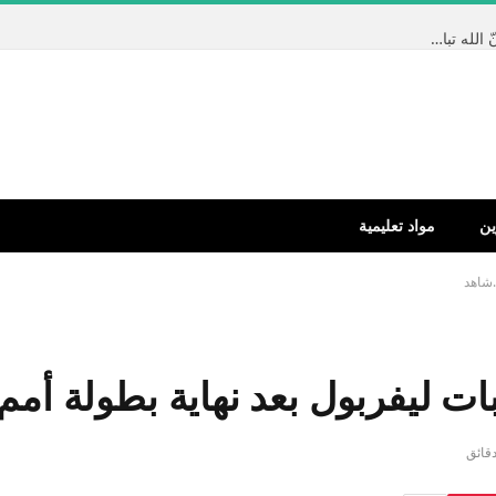
تم الإجابة عليه: أخبرنا حبيبنا المصطفى – صلى الله عليه وسلم – أنّ الله تبارك وتعالى كتب كتاباً قبل أن يخلق السماوات والأرض بألفي عام * وهو عند العرش * وأنه أنزل منه آيتين فما هما ؟
ين
مواد تعليمية
.شاهد
ت ليفربول بعد نهاية بطولة أمم 