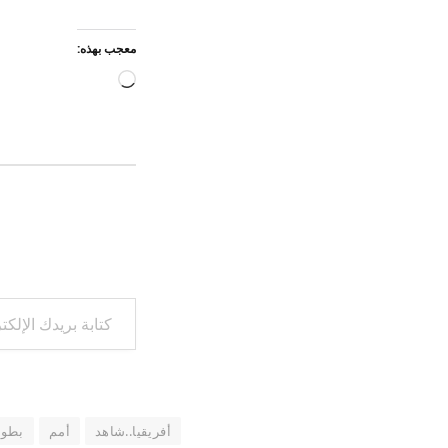
معجب بهذه:
جاري
التحميل…
كتابة بريدك الإلكتروني...
أفريقيا..شاهد
أمم
بطول