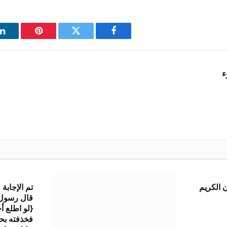
فيسبوك
تويتر
بينتيريست
ل
ء
 الكريم
تم الإجابة
قال رسول ا
{لو اطلع أ
فخذفته بح