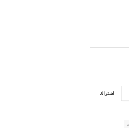
اشتراك
م