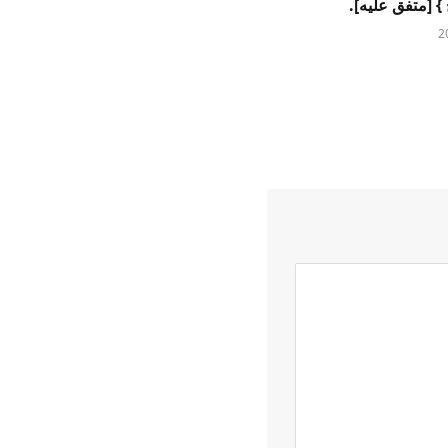
} [متفق عليه].