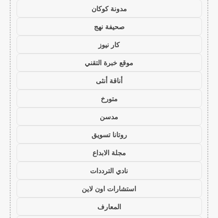
مدونة كوكان
صحيفة نهج
كار نيوز
موقع خبرة التقني
أناقة أنثى
متورخ
مدسن
روتانا تسويق
مجلة الابداع
نادي الترددات
استشارات اون لاين
المعارف