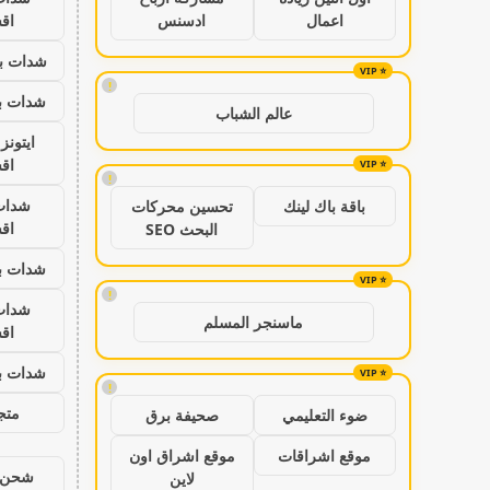
اق
اعمال
ادسنس
شدات بب
!
شدات بب
عالم الشباب
ايتون
اق
!
شدات
باقة باك لينك
تحسين محركات
اق
البحث SEO
شدات بب
!
شدات
ماسنجر المسلم
اق
شدات بب
!
متجر
ضوء التعليمي
صحيفة برق
موقع اشراقات
موقع اشراق اون
شحن ي
لاين