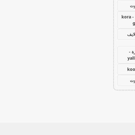
وت
كورة جول - kora
g
ايف
ة -
yal
koo
وت