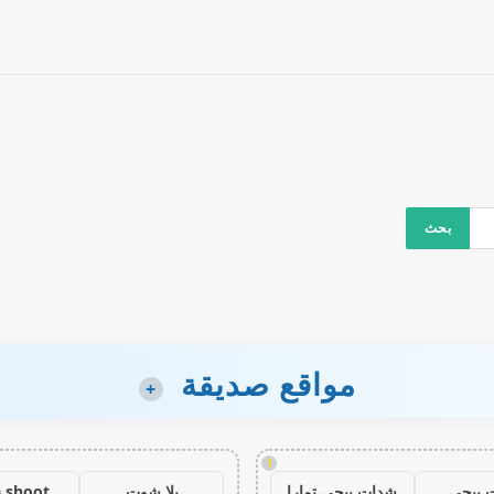
مواقع صديقة
+
!
 ببجي
شدات ببجي تمارا
يلا شوت
a shoot