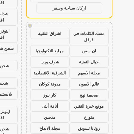
اق
اركان سياحة وسفر
شدات
اق
!
ايتون
مسك الكلمات في
اشراق التقنية
اق
قوقل
شحن شد
ان سفن
مرابع التكنولوجيا
خيال التقنية
شوف ويب
شحن ي
مجلة الاسهم
الشرقية الاقتصادية
شعبية
عالم الايفون
مدونة كوكان
بلايست
صحيفة نهج
كار نيوز
موقع خبرة التقني
أناقة أنثى
ايتونز
متورخ
مدسن
اق
روتانا تسويق
مجلة الابداع
شحن ي