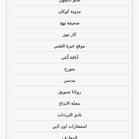
مدونة كوكان
صحيفة نهج
كار نيوز
موقع خبرة التقني
أناقة أنثى
متورخ
مدسن
روتانا تسويق
مجلة الابداع
نادي الترددات
استشارات اون لاين
المعارف