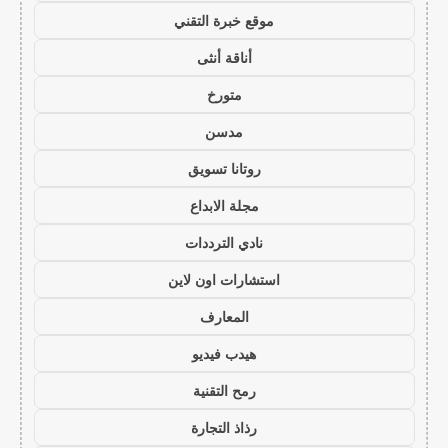
موقع خبرة التقني
أناقة أنثى
متورخ
مدسن
روتانا تسويق
مجلة الابداع
نادي الترددات
استشارات اون لاين
المعارف
هيدب فيديو
رمح التقنية
رذاذ التجارة