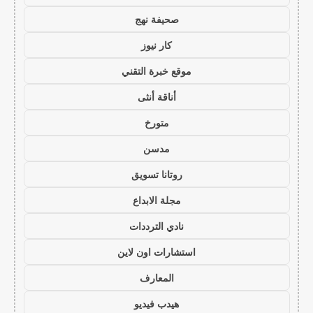
صحيفة نهج
كار نيوز
موقع خبرة التقني
أناقة أنثى
متورخ
مدسن
روتانا تسويق
مجلة الابداع
نادي الترددات
استشارات اون لاين
المعارف
هيدب فيديو