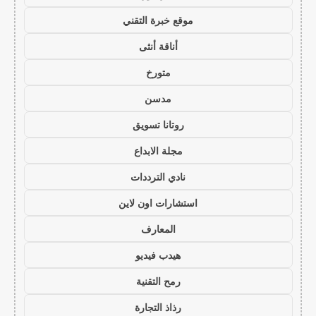
موقع خبرة التقني
أناقة أنثى
متورخ
مدسن
روتانا تسويق
مجلة الابداع
نادي الترددات
استشارات اون لاين
المعارف
هيدب فيديو
رمح التقنية
رذاذ التجارة