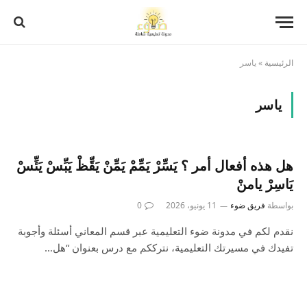
الرئيسية
»
ياسر
ياسر
هل هذه أفعال أمر ؟ يَسِّرْ يَمِّمْ يَمِّنْ يَقِّظْ يَبِّسْ يَئِّسْ
يَاسِرْ يامنْ
بواسطة
فريق ضوء
11 يونيو، 2026
0
نقدم لكم في مدونة ضوء التعليمية عبر قسم المعاني أسئلة وأجوبة
تفيدك في مسيرتك التعليمية، نترككم مع درس بعنوان “هل…