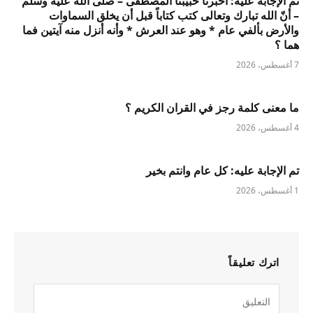
تم الإجابة عليه: أخبرنا حبيبنا المصطفى – صلى الله عليه وسلم
– أنّ الله تبارك وتعالى كتب كتاباً قبل أن يخلق السماوات
والأرض بألفي عام * وهو عند العرش * وأنه أنزل منه آيتين فما
هما ؟
7 أغسطس، 2026
ما معنى كلمة رجز في القران الكريم ؟
4 أغسطس، 2026
تم الإجابة عليه: كل عام وانتم بخير
1 أغسطس، 2026
اترك تعليقاً