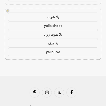
!
يلا شوت
yalla shoot
يلا شوت زون
يلا لايف
yalla live
فيسبوك
X
الانستغرام
بينتيريست
(Twitter)