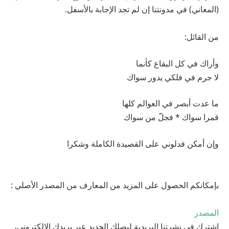
(المعاني) في مدونتنا إن لم تجد الإجابة بالأسفل.
من القائل:
وأراك في کل البقاع کأنما
لا جرم في فلكي یدور سواك
ما عدت أبصر في العوالم كلها
قمرا سواك * فجلّ من سواك
وإن أمکن فدلوني علی القصیدة الکاملة وشکرا
بإمكانكم الحصول على المزيد من المعارف من المصدر الأصلي :
المصدر
اشترك في نشرتنا البريدية ليصلك الجديد عبر بريدك الإلكتروني،