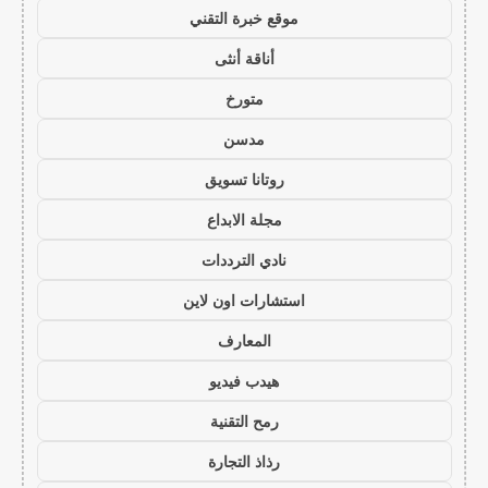
موقع خبرة التقني
أناقة أنثى
متورخ
مدسن
روتانا تسويق
مجلة الابداع
نادي الترددات
استشارات اون لاين
المعارف
هيدب فيديو
رمح التقنية
رذاذ التجارة