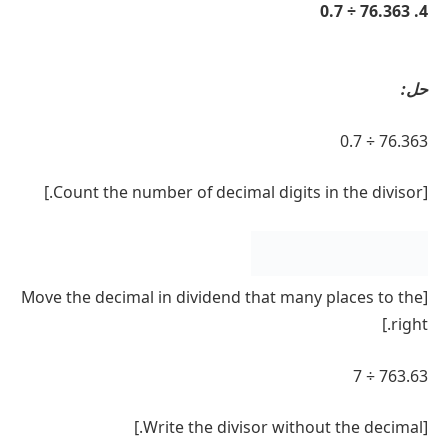
4. 76.363 ÷ 0.7
حل:
76.363 ÷ 0.7
[Count the number of decimal digits in the divisor.]
[Move the decimal in dividend that many places to the
right.]
763.63 ÷ 7
[Write the divisor without the decimal.]