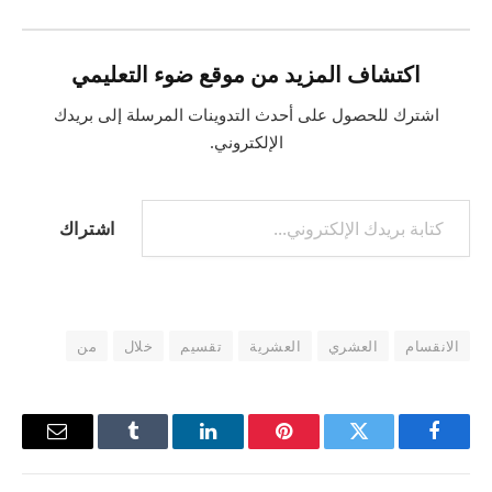
اكتشاف المزيد من موقع ضوء التعليمي
اشترك للحصول على أحدث التدوينات المرسلة إلى بريدك
الإلكتروني.
كتابة بريدك الإلكتروني...
اشتراك
الانقسام
العشري
العشرية
تقسيم
خلال
من
فيسبوك
تويتر
بينتيريست
لينكدإن
Tumblr
البريد
الإلكترو