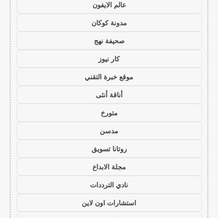
عالم الايفون
مدونة كوكان
صحيفة نهج
كار نيوز
موقع خبرة التقني
أناقة أنثى
متورخ
مدسن
روتانا تسويق
مجلة الابداع
نادي الترددات
استشارات اون لاين