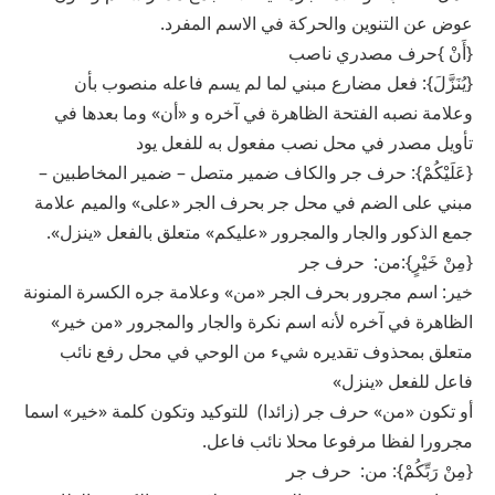
عوض عن التنوين والحركة في الاسم المفرد.
{أَنْ }حرف مصدري ناصب
{يُنَزَّلَ}: فعل مضارع مبني لما لم يسم فاعله منصوب بأن
وعلامة نصبه الفتحة الظاهرة في آخره و «أن» وما بعدها في
تأويل مصدر في محل نصب مفعول به للفعل يود
{عَلَيْكُمْ}: حرف جر والكاف ضمير متصل – ضمير المخاطبين –
مبني على الضم في محل جر بحرف الجر «على» والميم علامة
جمع الذكور والجار والمجرور «عليكم» متعلق بالفعل «ينزل».
{مِنْ خَيْرٍ}:من: حرف جر
خير: اسم مجرور بحرف الجر «من» وعلامة جره الكسرة المنونة
الظاهرة في آخره لأنه اسم نكرة والجار والمجرور «من خير»
متعلق بمحذوف تقديره شيء من الوحي في محل رفع نائب
فاعل للفعل «ينزل»
أو تكون «من» حرف جر (زائدا) للتوكيد وتكون كلمة «خير» اسما
مجرورا لفظا مرفوعا محلا نائب فاعل.
{مِنْ رَبِّكُمْ}: من: حرف جر