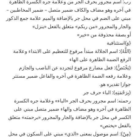
رب: اسم مجرور بحرف الجر من وعلامة جره الكسرة الظاهرة
في آخره وهو مضاف والكاف ضمير متصل – ضمير المخاطبين –
مبني على الضم في محل جر بالإضافة والميم علامة جمع الذكور
والجار والمجرور «من ربكم» متعلق بالفعل «ينزل»
أو بصفة محذوفة من «خير»
{وَ}استئنافية
{اللَّهُ}: اسم الجلالة مبتدأ مرفوع للتعظيم على الابتداء وعلامة
الرفع الضمة الظاهرة على الهاء
{يَخْتَصُّ}: فعل مضارع مرفوع لتجرده عن الناصب والجازم
وعلامة رفعه الضمة الظاهرة في آخره والفاعل ضمير مستتر
جوازا تقديره هو.
{بِرَحْمَتِهِ}: الباء حرف جر
رحمته: اسم مجرور بحرف الجر «الباء» وعلامة جره الكسرة
الظاهرة في آخره وهو مضاف والهاء ضمير متصل مبني على
الكسر في محل جر بالإضافة والجار والمجرور «برحمته» متعلق
بالفعل «يختص»
{مِنْ}: اسم موصول بمعنى «الذي» مبني على السكون في محل