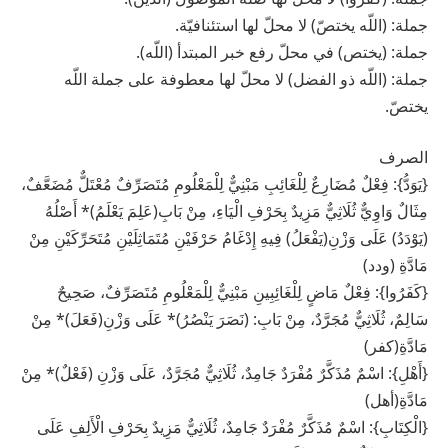
جملة: (اللّه يختصّ) لا محلّ لها استئنافيّة.
جملة: (يختص) في محلّ رفع خبر المبتدأ (اللّه).
جملة: (اللّه ذو الفضل) لا محلّ لها معطوفة على جملة اللّه
يختصّ.
الصرف
{يَوَدُّ}: فِعْلٌ مُضَارِعٌ لِلْغَائِبِ مَبْنِيٌّ لِلْمَعْلُومِ مُتَصَرِّفٌ مُعْتَلٌّ مُضَعَّفٌ،
مِثَالٌ وَاوِيٌّ ثُلَاثِيٌّ مَزِيدٌ بِحَرْفِ الْيَاءِ، مِنْ بَابِ(عَلِمَ يَعْلَمُ)* أَصْلُهُ
(يَوْدَدُ) عَلَى وَزْنِ(يَفْعَلُ) فِيهِ إِدْغَامُ حَرْفَيْنِ مُتَمَاثِلَيْنِ مُتَحَرِّكَيْنِ مِنْ
مَادَّةِ (ودد)
{كَفَرُوا}: فِعْلٌ مَاضٍ لِلْغَائِبِينِ مَبْنِيٌّ لِلْمَعْلُومِ مُتَصَرِّفٌ، صَحِيحٌ
سَالِمٌ، ثُلَاثِيٌّ مُجَرَّدٌ، مِنْ بَابِ: (نَصَرَ يَنْصُرُ)* عَلَى وَزْنِ(فَعَلَ)* مِنْ
مَادَّةِ(كفر)
{أَهْلِ}: اسْمٌ مُذَكَّرٌ مُفْرَدٌ جَامِدٌ، ثُلَاثِيٌّ مُجَرَّدٌ، عَلَى وَزْنِ (فَعْلٌ)* مِنْ
مَادَّةِ(أهل)
{الْكِتَابِ}: اسْمٌ مُذَكَّرٌ مُفْرَدٌ جَامِدٌ، ثُلَاثِيٌّ مَزِيدٌ بِحَرْفِ الْأَلِفِ عَلَى