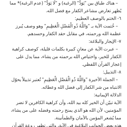
– هناك طباق بين "يَوَدُّ" (الرغبة) و "لَا يَوَدُّ" (عدم الرغبة)* مما
يُظهر تعارض مشاعر الكفار مع فضل الله.
٦- الختم بالوصف العظيم:
– خُتمت الآية بـ "وَاللَّهُ ذُو الْفَضْلِ الْعَظِيمِ" وهو وصف يُبرز
عظمة الله ورحمته، في مقابل حقد الكفار وحسدهم.
٧- الإيجاز والبلاغة:
– عبرت الآية عن معانٍ كبيرة بكلمات قليلة، كوصف كراهية
الكفار للخير، واختياص الله برحمته من يشاء، مما يدل على
إعجاز القرآن اللفظي.
٨- التذييل:
– الجملة الأخيرة "وَاللَّهُ ذُو الْفَضْلِ الْعَظِيمِ" تُعتبر تذييلاً يحوّل
الانتباه من شر الكفار إلى فضل الله وعطائه.
الدلالة الإيمانية:
الآية تبيّن أن الخير كله بيد الله، وأن كراهية الكافرين لا تضر
المؤمنين، لأن الله هو الذي يمنح رحمته وفضله على من يشاء،
مما يُشعر المؤمن بالأمان والطمأنينة.
هذه بعض الجوانب البلاغية في الآية، والتي تظهر روعة القرآن