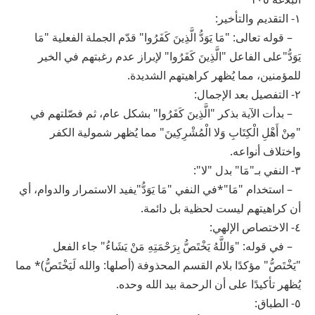
١- التقديم والتأخير:
– قوله تعالى: "مَا يَوَدُّ الَّذِينَ كَفَرُوا" قدّم الجملة الفعلية "مَا
يَوَدُّ"على الفاعل "الَّذِينَ كَفَرُوا" لإبراز عدم رغبتهم في الخير
للمؤمنين، مما يُظهر كراهيتهم الشديدة.
٢- التفصيل بعد الإجمال:
– بدأت الآية بذكر "الَّذِينَ كَفَرُوا" بشكل عام، ثم فصّلتهم في
"مِنْ أَهْلِ الْكِتَابِ وَلا الْمُشْرِكِينَ" مما يُظهر شمولية الكفر
واختلاف أنواعه.
٣- النفي بـ"مَا" بدل "لا":
– استخدام "مَا"*في النفي "مَا يَوَدُّ"يفيد الاستمرار والدوام، أي
أن كراهيتهم ليست لحظية بل دائمة.
٤- الاختصاص الإلهي:
– في قوله: "وَاللَّهُ يَخْتَصُّ بِرَحْمَتِهِ مَنْ يَشَاءُ" جاء الفعل
"يَخْتَصُّ" مؤكدًا بلام القسم المحذوفة (أصلها: والله لَيَخْتَصُّ)* مما
يُظهر تأكيدًا على أن الرحمة بيد الله وحده.
٥- الطباق: