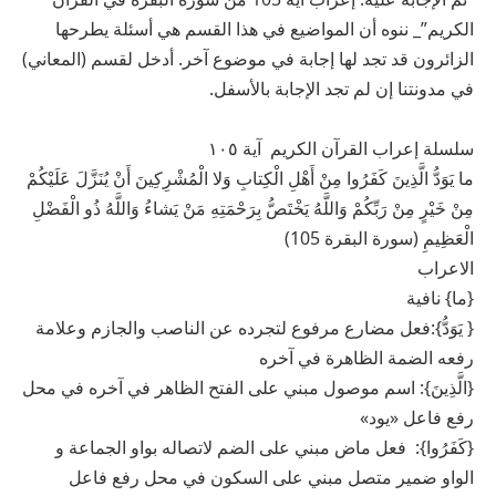
الكريم”_ ننوه أن المواضيع في هذا القسم هي أسئلة يطرحها
الزائرون قد تجد لها إجابة في موضوع آخر. أدخل لقسم (المعاني)
في مدونتنا إن لم تجد الإجابة بالأسفل.
سلسلة إعراب القرآن الكريم آية ١٠٥
ما يَوَدُّ الَّذِينَ كَفَرُوا مِنْ أَهْلِ الْكِتابِ وَلا الْمُشْرِكِينَ أَنْ يُنَزَّلَ عَلَيْكُمْ
مِنْ خَيْرٍ مِنْ رَبِّكُمْ وَاللَّهُ يَخْتَصُّ بِرَحْمَتِهِ مَنْ يَشاءُ وَاللَّهُ ذُو الْفَضْلِ
الْعَظِيمِ (سورة البقرة 105)
الاعراب
{ما} نافية
{ يَوَدُّ}:فعل مضارع مرفوع لتجرده عن الناصب والجازم وعلامة
رفعه الضمة الظاهرة في آخره
{الَّذِينَ}: اسم موصول مبني على الفتح الظاهر في آخره في محل
رفع فاعل «يود»
{كَفَرُوا}: فعل ماض مبني على الضم لاتصاله بواو الجماعة و
الواو ضمير متصل مبني على السكون في محل رفع فاعل