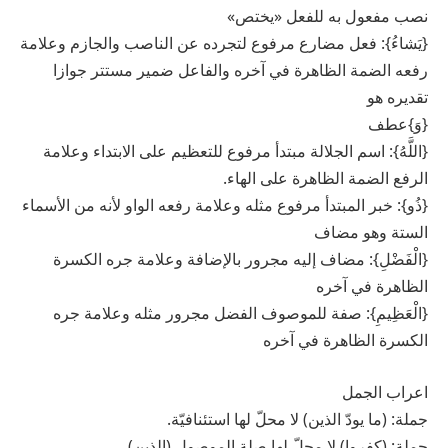
نصب مفعول به للفعل «يختص»
{يَشاءُ}: فعل مضارع مرفوع لتجرده عن الناصب والجازم وعلامة
رفعه الضمة الظاهرة في آخره والفاعل ضمير مستتر جوازا
تقديره هو
{وَ}عطف
{اللَّهُ}: اسم الجلالة مبتدأ مرفوع للتعظيم على الابتداء وعلامة
الرفع الضمة الظاهرة على الهاء.
{ذُو}: خبر المبتدأ مرفوع مثله وعلامة رفعه الواو لأنه من الأسماء
الستة وهو مضاف
{الْفَضْلِ}: مضاف إليه مجرور بالإضافة وعلامة جره الكسرة
الظاهرة في آخره
{الْعَظِيمِ}: صفة للموصوف الفضل مجرور مثله وعلامة جره
الكسرة الظاهرة في آخره
اعراب الجمل
جملة: (ما يودّ الذين) لا محلّ لها استئنافيّة.
جملة: (كفروا) لا محلّ لها صلة الموصول (الذين).