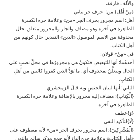
والألف فارقة.
{مِنْ أَهْلِ}:من: حرف جر بياني
أهل: اسم مجرور بحرف الجر «من» وعلامة جره الكسرة
الظاهرة في آخره وهو مضاف والجار والمجرور متعلق بحال
محذوفة من الاسم الموصول «الذين» التقدير: حال كونهم من
أهل الكتاب.
في «مِنْ» قولان:
أحدهُما: أنها للتبعيضِ فتكونُ هي ومجرورُها في محلِّ نصبٍ على
الحال ويتعلَّقُ بمحذوف أي: ما يَوَدُّ الذين كفروا كائنين من أهلِ
الكتابِ.
الثاني: أنها لبيانِ الجنسِ وبه قالَ الزمخشري.
{الْكِتابِ}: مضاف إليه مجرور بالإضافة وعلامة جره الكسرة
الظاهرة في آخره.
{وَ}عطف
{لَا}لتأكيد النفي
{الْمُشْرِكِينَ}: اسم مجرور بحرف الجر «من» لأنه معطوف على
«أهل الكتاب» وعلامة جره الياء لأنه جمع مذكر سالم والنون